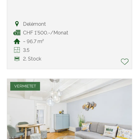
Delémont
CHF 1'500.-/Monat
~ 96.7 m²
3.5
2. Stock
VERMIETET