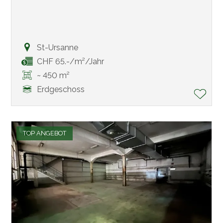
St-Ursanne
CHF 65.-/m²/Jahr
~ 450 m²
Erdgeschoss
TOP ANGEBOT