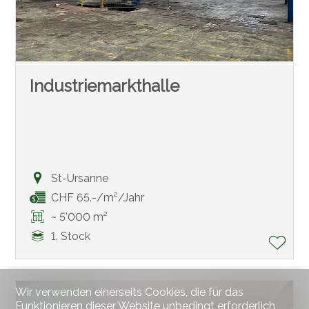
Industriemarkthalle
St-Ursanne
CHF 65.-/m²/Jahr
~ 5'000 m²
1. Stock
Wir verwenden einerseits Cookies, die für das
RESERVIERT
Funktionieren dieser Website unbedingt erforderlich