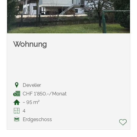
Wohnung
Develier
CHF 1'850.-/Monat
~ 95 m²
4
Erdgeschoss