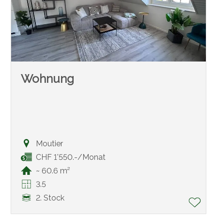
Wohnung
Moutier
CHF 1'550.-/Monat
~ 60.6 m²
3.5
2. Stock