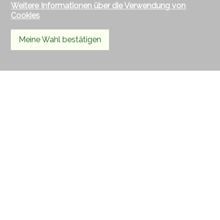
Weitere Informationen über die Verwendung von
Cookies
Meine Wahl bestätigen
Kontaktieren Sie uns
AXIC SA
Rue des Moulins 18
2800 Delémont
Tel.
032 422 64 67
Mob.
079 439 59 20
Fax 032 422 65 14