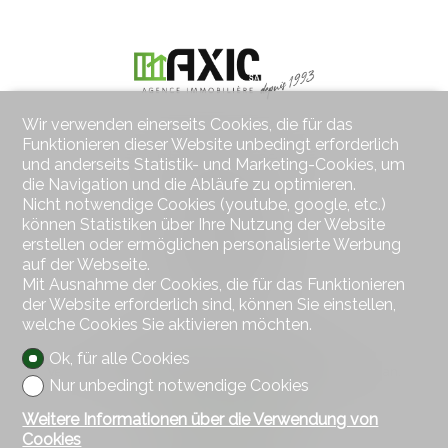
Wir verwenden einerseits Cookies, die für das
Funktionieren dieser Website unbedingt erforderlich
Kontaktieren Sie uns
und anderseits Statistik- und Marketing-Cookies, um
AXIC SA
die Navigation und die Abläufe zu optimieren.
Rue des Moulins 18
Nicht notwendige Cookies (youtube, google, etc.)
2800 Delémont
können Statistiken über Ihre Nutzung der Website
Tel.
032 422 64 67
erstellen oder ermöglichen personalisierte Werbung
Mob.
079 439 59 20
auf der Webseite.
Fax 032 422 65 14
Mit Ausnahme der Cookies, die für das Funktionieren
info@axic.ch
der Website erforderlich sind, können Sie einstellen,
welche Cookies Sie aktivieren möchten.
Bleiben Sie verbunden
Ok, für alle Cookies
Verpassen Sie keine Objekte, melden Sie sich kostenlos an.
Nur unbedingt notwendige Cookies
Sich anmelden
Weitere Informationen über die Verwendung von
Cookies