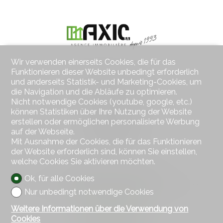
Wir verwenden einerseits Cookies, die für das
Funktionieren dieser Website unbedingt erforderlich
Kontaktieren Sie uns
und anderseits Statistik- und Marketing-Cookies, um
AXIC SA
die Navigation und die Abläufe zu optimieren.
Rue des Moulins 18
Nicht notwendige Cookies (youtube, google, etc.)
2800 Delémont
können Statistiken über Ihre Nutzung der Website
Tel.
032 422 64 67
erstellen oder ermöglichen personalisierte Werbung
Mob.
079 439 59 20
auf der Webseite.
Fax 032 422 65 14
Mit Ausnahme der Cookies, die für das Funktionieren
info@axic.ch
der Website erforderlich sind, können Sie einstellen,
welche Cookies Sie aktivieren möchten.
Bleiben Sie verbunden
Ok, für alle Cookies
Verpassen Sie keine Objekte, melden Sie sich kostenlos an.
Nur unbedingt notwendige Cookies
Sich anmelden
Weitere Informationen über die Verwendung von
Cookies