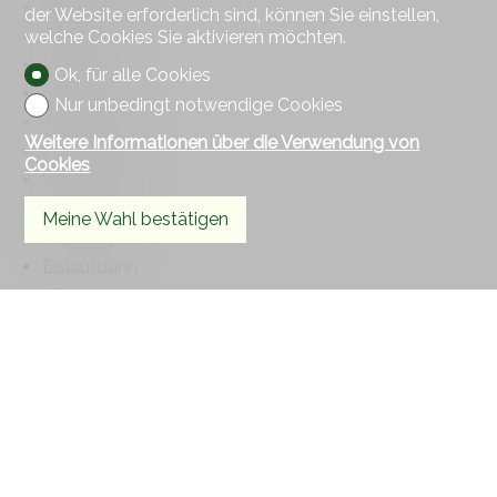
Sportzentrum
der Website erforderlich sind, können Sie einstellen,
Freibad
welche Cookies Sie aktivieren möchten.
Manege
Ok, für alle Cookies
Golfplatz
Nur unbedingt notwendige Cookies
Tennis Zentrum
Weitere Informationen über die Verwendung von
Hallenbad
Cookies
Wanderwege
Radweg
Meine Wahl bestätigen
Fussballplatz
Eislaufbahn
Museum
Kino
Veranstaltungsort
Religiöse Bauten
Krankenhaus / Klinik
Arzt
Pflegeheim