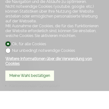
die Navigation und die Abläufe zu optimieren.
Bank
Nicht notwendige Cookies (youtube, google, etc.)
Post
können Statistiken über Ihre Nutzung der Website
Restaurant(s)
erstellen oder ermöglichen personalisierte Werbung
auf der Webseite.
Apotheke
Mit Ausnahme der Cookies, die für das Funktionieren
Bahnhof
der Website erforderlich sind, können Sie einstellen,
Bushaltestelle
welche Cookies Sie aktivieren möchten.
Autobahnanschluss
Ok, für alle Cookies
Kinderfreundlich
Nur unbedingt notwendige Cookies
Spielplatz
Weitere Informationen über die Verwendung von
Kinderkrippe
Cookies
Kindergarten
Primarschule
Meine Wahl bestätigen
Sekundarschule
Kantonsschule/Gymnasium
Hochschule
Sportzentrum
Manege