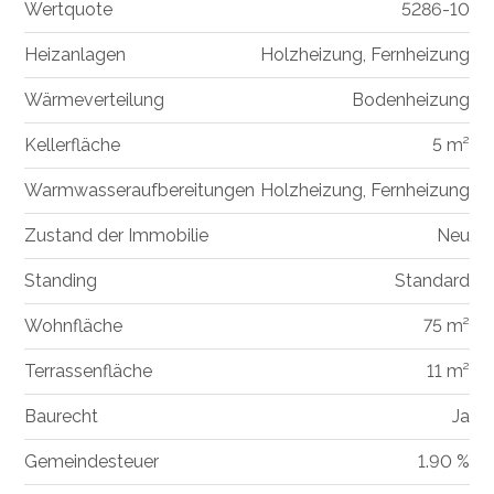
Wertquote
5286-10
Heizanlagen
Holzheizung, Fernheizung
Wärmeverteilung
Bodenheizung
Kellerfläche
5 m²
Warmwasseraufbereitungen
Holzheizung, Fernheizung
Zustand der Immobilie
Neu
Standing
Standard
Wohnfläche
75 m²
Terrassenfläche
11 m²
Baurecht
Ja
Gemeindesteuer
1.90 %