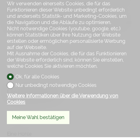
eine Arztpraxis decken den Bildungs- und
Wir verwenden einerseits Cookies, die für das
Sozialbedarf.
Funktionieren dieser Website unbedingt erforderlich
und anderseits Statistik- und Marketing-Cookies, um
Zahlreiche sportliche und kulturelle Aktivitäten werden
die Navigation und die Abläufe zu optimieren.
von den rund 15 lokalen Vereinen angeboten.
Nicht notwendige Cookies (youtube, google, etc.)
können Statistiken über Ihre Nutzung der Website
erstellen oder ermöglichen personalisierte Werbung
auf der Webseite.
Mit Ausnahme der Cookies, die für das Funktionieren
der Website erforderlich sind, können Sie einstellen,
welche Cookies Sie aktivieren möchten.
Ok, für alle Cookies
Nur unbedingt notwendige Cookies
Untergeschoss
Weitere Informationen über die Verwendung von
Cookies
Meine Wahl bestätigen
Eine Höhle