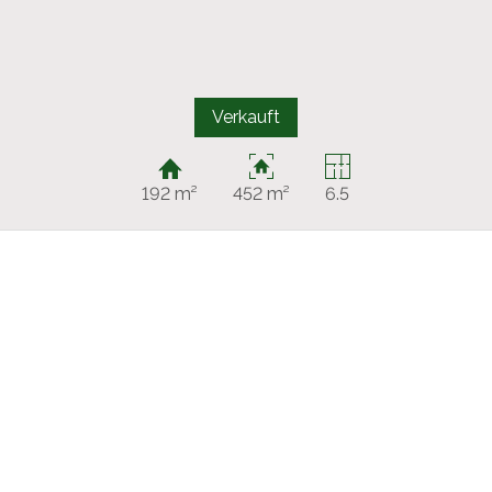
Verkauft
192 m²
452 m²
6.5