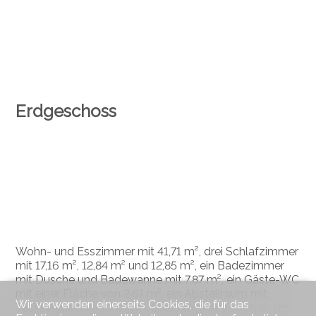
Erdgeschoss
Wohn- und Esszimmer mit 41,71 m², drei Schlafzimmer
mit 17,16 m², 12,84 m² und 12,85 m², ein Badezimmer
mit Dusche und Badewanne mit 7,87 m², ein Gäste-WC
mit einer Fläche von 2,61 m², ein Abstellraum mit
Wir verwenden einerseits Cookies, die für das
Technikraum von 2,67 m², eine Terrasse von 16,46 m²