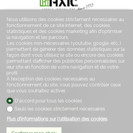
Nous utilisons des cookies strictement nécessaires au
fonctionnement de ce site internet, des cookies
Contactez-nous
statistiques et des cookies marketing afin d'optimiser
AXIC SA
la navigation et les parcours.
Rue des Moulins 18
Les cookies non-nécessaires (youtube, google, etc..)
2800 Delémont
permettent de générer des données statistiques sur la
Tél.
032 422 64 67
façon dont vous utilisez le site ou encore des cookies
Mob.
079 439 59 20
permettant d’afficher des publicités personnalisées sur
Fax 032 422 65 14
leur site en fonction de votre navigation et de votre
info@axic.ch
profil.
À l’exception des cookies nécessaires au
fonctionnement du site, vous pouvez contrôler ceux
Restez connecté
que vous souhaitez activer.
Ne laissez aucun bien vous échapper, inscrivez-vous
gratuitement.
D'accord pour tous les cookies
Seuls les cookies strictement nécessaires
S'abonner
Plus d'informations sur l'utilisation des cookies
Suivez-nous sur