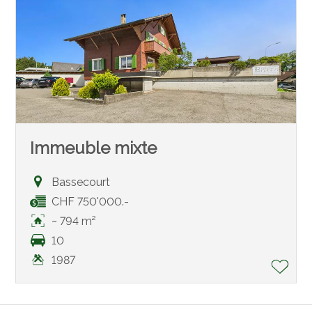
Immeuble mixte
Bassecourt
CHF 750'000.-
~ 794 m²
10
1987