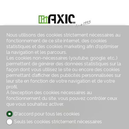
Nous utilisons des cookies strictement nécessaires au
fonctionnement de ce site internet, des cookies
Contactez-nous
statistiques et des cookies marketing afin d'optimiser
la navigation et les parcours.
AXIC SA
Les cookies non-nécessaires (youtube, google, etc..)
Rue des Moulins 18
permettent de générer des données statistiques sur la
2800 Delémont
Tél.
032 422 64 67
façon dont vous utilisez le site ou encore des cookies
Mob.
079 439 59 20
permettant d’afficher des publicités personnalisées sur
Fax 032 422 65 14
leur site en fonction de votre navigation et de votre
info@axic.ch
profil.
À l’exception des cookies nécessaires au
fonctionnement du site, vous pouvez contrôler ceux
Restez connecté
que vous souhaitez activer.
Ne laissez aucun bien vous échapper, inscrivez-vous
gratuitement.
D'accord pour tous les cookies
Seuls les cookies strictement nécessaires
S'abonner