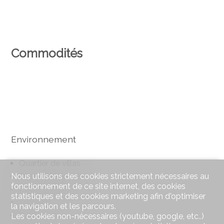
Commodités
Environnement
Quartier de villas
Nous utilisons des cookies strictement nécessaires au
Quartier résidentiel
fonctionnement de ce site internet, des cookies
Commerces
statistiques et des cookies marketing afin d'optimiser
Rue commerçante
la navigation et les parcours.
Banque
Les cookies non-nécessaires (youtube, google, etc..)