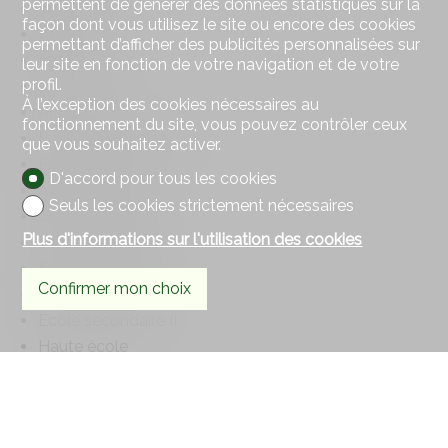
permettent de générer des données statistiques sur la
Poste
façon dont vous utilisez le site ou encore des cookies
Restaurant(s)
permettant d’afficher des publicités personnalisées sur
Pharmacie
leur site en fonction de votre navigation et de votre
profil.
Gare
À l’exception des cookies nécessaires au
Arrêt de bus
fonctionnement du site, vous pouvez contrôler ceux
Entrée/sortie autoroute
que vous souhaitez activer.
Enfants bienvenus
D'accord pour tous les cookies
Aire de jeux
Seuls les cookies strictement nécessaires
Crèche/garderie
Plus d'informations sur l'utilisation des cookies
Ecole maternelle
Ecole primaire
Confirmer mon choix
Ecole secondaire
Ecole secondaire II
Haute école
Centre sportif
Manège
Piscine publique