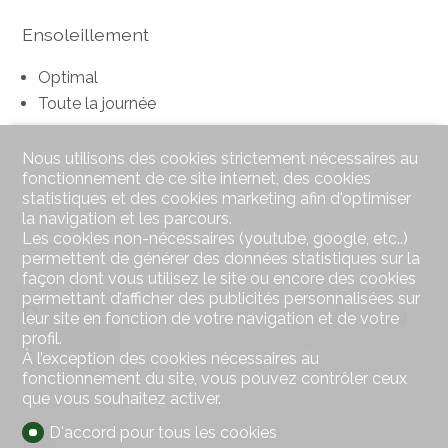
Ensoleillement
Optimal
Toute la journée
Nous utilisons des cookies strictement nécessaires au
fonctionnement de ce site internet, des cookies
statistiques et des cookies marketing afin d'optimiser
la navigation et les parcours.
Les cookies non-nécessaires (youtube, google, etc..)
permettent de générer des données statistiques sur la
façon dont vous utilisez le site ou encore des cookies
permettant d’afficher des publicités personnalisées sur
Distances
leur site en fonction de votre navigation et de votre
profil.
Transports publics
238 m
4'
4'
1'
À l’exception des cookies nécessaires au
fonctionnement du site, vous pouvez contrôler ceux
que vous souhaitez activer.
Jardin d'enfants
2.97 km
1h01
15'
8'
D'accord pour tous les cookies
Ecole primaire
2.97 km
1h01
15'
8'