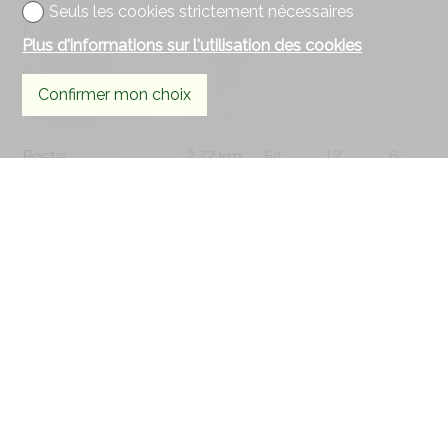
Seuls les cookies strictement nécessaires
Ecole secondaire
4.5 km
1h33
16'
9'
Plus d'informations sur l'utilisation des cookies
Commerces
3.98 km
1h41
19'
9'
Confirmer mon choix
Télécabine/skilift
803 m
14'
14'
2'
Poste
2.72 km
54'
12'
6'
Banque
207 m
3'
3'
1'
Hôpital
4.15 km
1h43
22'
9'
Restaurants
186 m
3'
3'
1'
Parc / Espace vert
2.19 km
52'
21'
6'