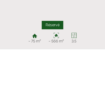
Réservé
~ 75 m²
~ 566 m²
3.5