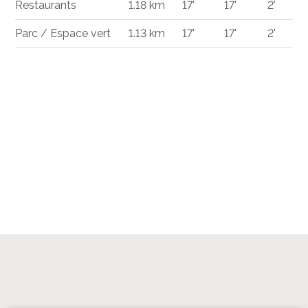
Restaurants
1.18 km
17'
17'
2'
Parc / Espace vert
1.13 km
17'
17'
2'