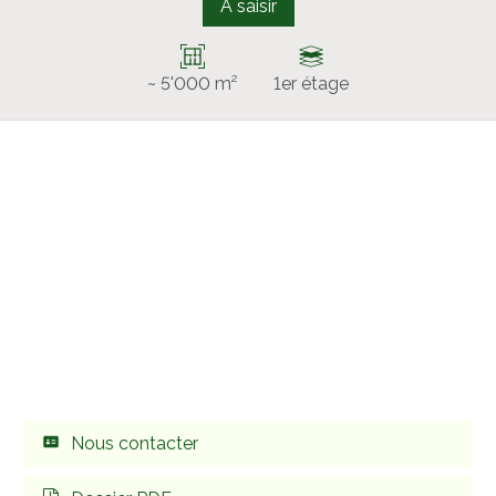
A saisir
~ 5'000 m²
1er étage
Nous contacter