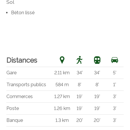
Sol
Béton lissé
Distances
Gare
2.11 km
34'
34'
5'
Transports publics
584 m
8'
8'
1'
Commerces
1.27 km
19'
19'
3'
Poste
1.26 km
19'
19'
3'
Banque
1.3 km
20'
20'
3'